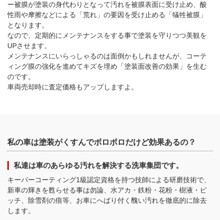
ー被膜が塗装の身代わりとなって汚れを被膜表面に受け止め、酸
性雨や摩擦などによる「荒れ」の要因を受け止める「犠牲被膜」
となります。
なので、定期的にメンテナンスをする事で塗装を守りつつ美観を
UPさせます。
メンテナンスにいらっしゃるのは面倒かもしれませんが、コーテ
ィング膜の強化を進めてキズを埋め「塗装面改善の効果」を生む
のです。
車両売却時に査定価格もアップしますよ。
私の車は塗装がくすんでボロボロだけど効果あるの？
私達は車のあらゆる汚れを解決する洗車集団です。
キーパーコーティング1級認定資格を持つ技師による研磨技術で、
新車の輝きを甦らせる事は勿論、水アカ・鉄粉・花粉・樹液・ピ
ッチ、除雪剤の痕等、お車にへばり付く醜い汚れを徹底的に除去
します。